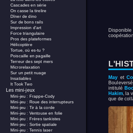
Cascades en série
On casse la tirelire
Dîner de dino
Sur de bons rails
Impression d'art
Disponible
Force triangulaire
coopération
Pros des plateformes
Hélicoptère
Tortue, où es-tu ?
Poiscaille en pagaille
L'HIS
Terreur des sept mers
Microrelaxation
Sur un petit nuage
May
et
Co
Insatiables
Bouleversée
It Took Two
intitulé
Boo
Les mini-jeux
Hakim
, la
Mini-jeu : Frappe-Cody
que de coll
Mini-jeu : Roue des interrupteurs
Mini-jeu : Tir à la corde
Mini-jeu : Ventouse en folie
Mini-jeu : Frères tankistes
Mini-jeu : Sortie spatiale
Mini-jeu : Tennis laser