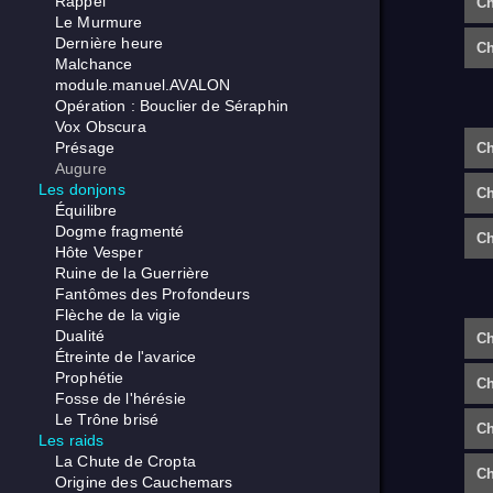
Rappel
Ch
Le Murmure
Dernière heure
Ch
Malchance
module.manuel.AVALON
Opération : Bouclier de Séraphin
Vox Obscura
Présage
Ch
Augure
Les donjons
Ch
Équilibre
Dogme fragmenté
Ch
Hôte Vesper
Ruine de la Guerrière
Fantômes des Profondeurs
Flèche de la vigie
Dualité
Ch
Étreinte de l'avarice
Prophétie
Ch
Fosse de l'hérésie
Le Trône brisé
Ch
Les raids
La Chute de Cropta
Ch
Origine des Cauchemars