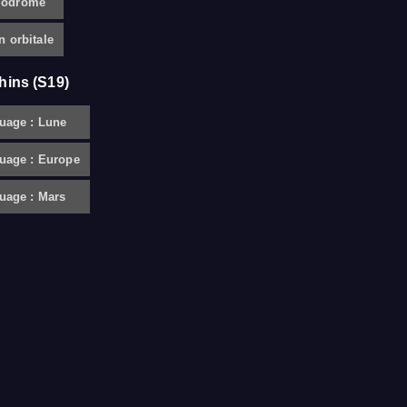
smodrome
n orbitale
hins (S19)
uage : Lune
uage : Europe
uage : Mars