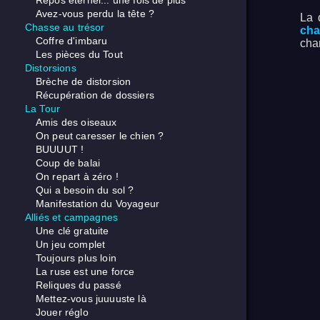
Repos éternel... une fois de plus
Avez-vous perdu la tête ?
La 
Chasse au trésor
ch
Coffre d'imbaru
cha
Les pièces du Tout
Distorsions
Brèche de distorsion
Récupération de dossiers
La Tour
Amis des oiseaux
On peut caresser le chien ?
BUUUUT !
Coup de balai
On repart à zéro !
Qui a besoin du sol ?
Manifestation du Voyageur
Alliés et campagnes
Une clé gratuite
Un jeu complet
Toujours plus loin
La ruse est une force
Reliques du passé
Mettez-vous juuuuste là
Jouer réglo