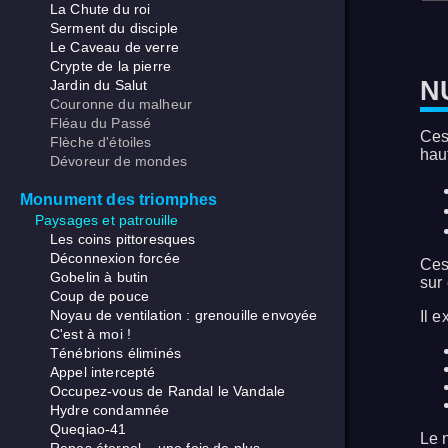
La Chute du roi
Serment du disciple
Le Caveau de verre
Crypte de la pierre
N
Jardin du Salut
Couronne du malheur
Fléau du Passé
Ces
Flèche d'étoiles
hau
Dévoreur de mondes
Monument des triomphes
Paysages et patrouille
Les coins pittoresques
Déconnexion forcée
Ces
Gobelin à butin
sur
Coup de pouce
Noyau de ventilation : grenouille envoyée
Il e
C'est à moi !
Ténébrions éliminés
Appel intercepté
Occupez-vous de Randal le Vandale
Hydre condamnée
Queqiao-41
Le 