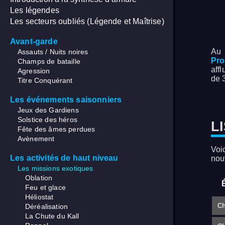
Les légendes
Les secteurs oubliés (Légende et Maîtrise)
Avant-garde
Au 
Assauts / Nuits noires
Pro
Champs de bataille
aff
Agression
de 
Titre Conquérant
Les événements saisonniers
Jeux des Gardiens
Solstice des héros
L
Fête des âmes perdues
Avènement
Voi
Les activités de haut niveau
nou
Les missions exotiques
Oblation
Feu et glace
Héliostat
Ch
Déréalisation
La Chute du Kall