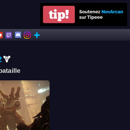
2
ataille