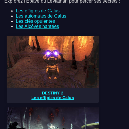
Explorez l'Épave du Léviathan pour percer ses secrets :
Les effigies de Calus
Les automates de Calus
Les clés opulentes
Les Alcôves hantées
DESTINY 2
Les effigies de Calus