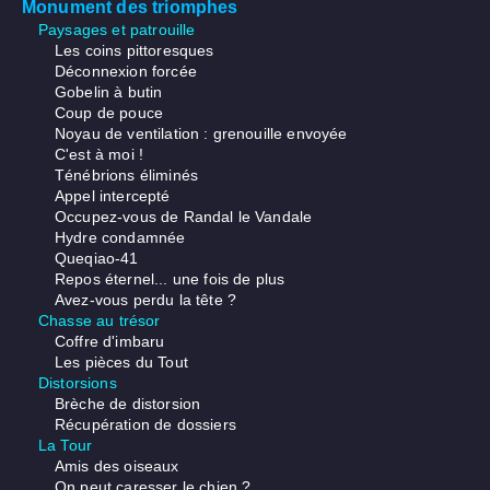
Monument des triomphes
Paysages et patrouille
Les coins pittoresques
Déconnexion forcée
Gobelin à butin
Coup de pouce
Noyau de ventilation : grenouille envoyée
C'est à moi !
Ténébrions éliminés
Appel intercepté
Occupez-vous de Randal le Vandale
Hydre condamnée
Queqiao-41
Repos éternel... une fois de plus
Avez-vous perdu la tête ?
Chasse au trésor
Coffre d'imbaru
Les pièces du Tout
Distorsions
Brèche de distorsion
Récupération de dossiers
La Tour
Amis des oiseaux
On peut caresser le chien ?