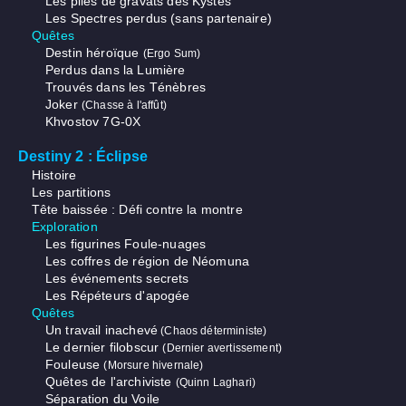
Les piles de gravats des Kystes
Les Spectres perdus (sans partenaire)
Quêtes
Destin héroïque
(Ergo Sum)
Perdus dans la Lumière
Trouvés dans les Ténèbres
Joker
(Chasse à l'affût)
Khvostov 7G-0X
Destiny 2 : Éclipse
Histoire
Les partitions
Tête baissée : Défi contre la montre
Exploration
Les figurines Foule-nuages
Les coffres de région de Néomuna
Les événements secrets
Les Répéteurs d'apogée
Quêtes
Un travail inachevé
(Chaos déterministe)
Le dernier filobscur
(Dernier avertissement)
Fouleuse
(Morsure hivernale)
Quêtes de l'archiviste
(Quinn Laghari)
Séparation du Voile