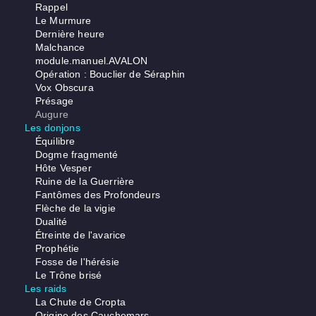
Rappel
Le Murmure
Dernière heure
Malchance
module.manuel.AVALON
Opération : Bouclier de Séraphin
Vox Obscura
Présage
Augure
Les donjons
Équilibre
Dogme fragmenté
Hôte Vesper
Ruine de la Guerrière
Fantômes des Profondeurs
Flèche de la vigie
Dualité
Étreinte de l'avarice
Prophétie
Fosse de l'hérésie
Le Trône brisé
Les raids
La Chute de Cropta
Origine des Cauchemars