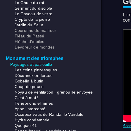
G
La Chute du roi
Serment du disciple
Le Caveau de verre
L'i
Crypte de la pierre
cons
Jardin du Salut
Couronne du malheur
Fléau du Passé
Flèche d'étoiles
Dévoreur de mondes
Monument des triomphes
Paysages et patrouille
Les coins pittoresques
Déconnexion forcée
Gobelin à butin
Coup de pouce
Noyau de ventilation : grenouille envoyée
C'est à moi !
Ténébrions éliminés
Appel intercepté
Occupez-vous de Randal le Vandale
Hydre condamnée
Queqiao-41
Abo