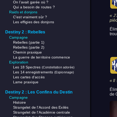
On l'avait garée où ?
Qui a besoin de routes ?
Raids et donjons
« J
C'est vraiment sûr ?
piè
Les effigies des donjons
Éli
Destiny 2 : Rebelles
tro
Campagne
Rebelles (partie 1)
Rebelles (partie 2)
Chemin praxique
La guerre de territoire commence
Exploration
Les 18 Spectres
(Constellation adorée)
Les 14 enregistrements
(Espionnage)
Les cartes d'accès
« Il
Lame praxique
Éli
Destiny 2 : Les Confins du Destin
de 
Campagne
Histoire
Strangelet de l'Accord des Exilés
Strangelet de l'Académie centrale