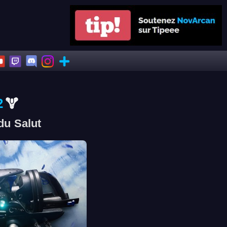
2
du Salut