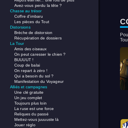
Repos éternel... une fois de plus
Avez-vous perdu la tête ?
Chasse au trésor
Coffre d'imbaru
C
Les pièces du Tout
Distorsions
Brèche de distorsion
Pou
Récupération de dossiers
Tou
La Tour
Amis des oiseaux
On peut caresser le chien ?
BUUUUT !
Coup de balai
On repart à zéro !
Qui a besoin du sol ?
Manifestation du Voyageur
Alliés et campagnes
Une clé gratuite
Un jeu complet
Toujours plus loin
La ruse est une force
Reliques du passé
Mettez-vous juuuuste là
Jouer réglo