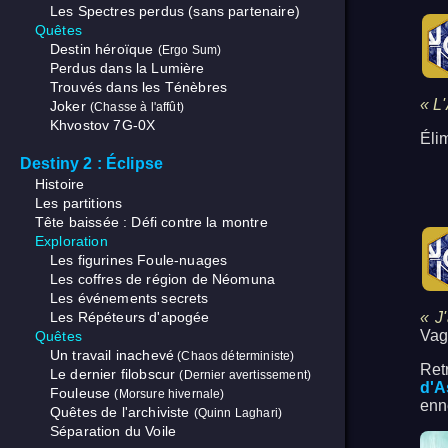
Les Spectres perdus (sans partenaire)
Quêtes
Destin héroïque
(Ergo Sum)
Perdus dans la Lumière
Trouvés dans les Ténèbres
« L
Joker
(Chasse à l'affût)
Khvostov 7G-0X
Éli
Destiny 2 : Éclipse
Histoire
Les partitions
Tête baissée : Défi contre la montre
Exploration
Les figurines Foule-nuages
Les coffres de région de Néomuna
Les événements secrets
Les Répéteurs d'apogée
« J
Vag
Quêtes
Un travail inachevé
(Chaos déterministe)
Ret
Le dernier filobscur
(Dernier avertissement)
d'A
Fouleuse
(Morsure hivernale)
enn
Quêtes de l'archiviste
(Quinn Laghari)
Séparation du Voile