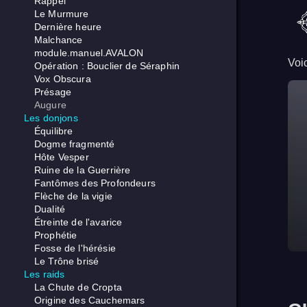
Rappel
Le Murmure
Dernière heure
Malchance
module.manuel.AVALON
Voi
Opération : Bouclier de Séraphin
Vox Obscura
Présage
Augure
Les donjons
Équilibre
Dogme fragmenté
Hôte Vesper
Ruine de la Guerrière
Fantômes des Profondeurs
Flèche de la vigie
Dualité
Étreinte de l'avarice
Prophétie
Fosse de l'hérésie
Le Trône brisé
Les raids
La Chute de Cropta
Origine des Cauchemars