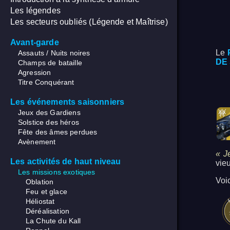
Les légendes
Les secteurs oubliés (Légende et Maîtrise)
Avant-garde
Le
Assauts / Nuits noires
DE
Champs de bataille
Agression
Titre Conquérant
Les événements saisonniers
Jeux des Gardiens
Solstice des héros
Fête des âmes perdues
Avènement
« J
Les activités de haut niveau
vie
Les missions exotiques
Voic
Oblation
Feu et glace
Héliostat
Déréalisation
La Chute du Kall