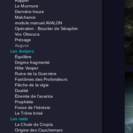
Rappel
Le Murmure
Dernière heure
Malchance
module.manuel.AVALON
Opération : Bouclier de Séraphin
Vox Obscura
Présage
Augure
Les donjons
Équilibre
Dogme fragmenté
Hôte Vesper
Ruine de la Guerrière
Fantômes des Profondeurs
Flèche de la vigie
Dualité
Étreinte de l'avarice
Prophétie
Fosse de l'hérésie
Le Trône brisé
Les raids
La Chute de Cropta
Origine des Cauchemars