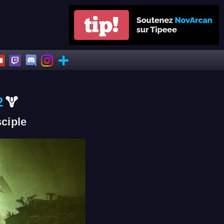
2
ciple