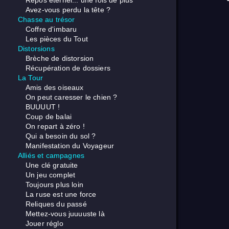
Repos éternel... une fois de plus
Avez-vous perdu la tête ?
Chasse au trésor
Coffre d'imbaru
Les pièces du Tout
Distorsions
Brèche de distorsion
Récupération de dossiers
La Tour
Amis des oiseaux
On peut caresser le chien ?
BUUUUT !
Coup de balai
On repart à zéro !
Qui a besoin du sol ?
Manifestation du Voyageur
Alliés et campagnes
Une clé gratuite
Un jeu complet
Toujours plus loin
La ruse est une force
Reliques du passé
Mettez-vous juuuuste là
Jouer réglo