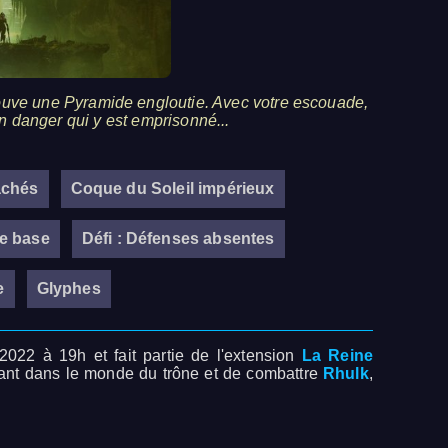
ouve une Pyramide engloutie. Avec votre escouade,
ien danger qui y est emprisonné...
achés
Coque du Soleil impérieux
de base
Défi : Défenses absentes
e
Glyphes
022 à 19h et fait partie de l'extension
La Reine
ant dans le monde du trône et de combattre
Rhulk
,