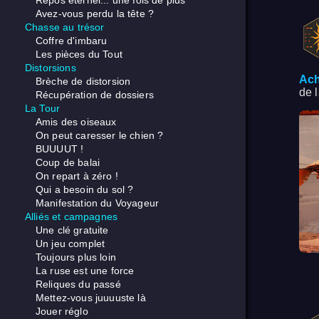
Repos éternel... une fois de plus
Avez-vous perdu la tête ?
Chasse au trésor
Coffre d'imbaru
Les pièces du Tout
Distorsions
Ach
Brèche de distorsion
de 
Récupération de dossiers
La Tour
Amis des oiseaux
On peut caresser le chien ?
BUUUUT !
Coup de balai
On repart à zéro !
Qui a besoin du sol ?
Manifestation du Voyageur
Alliés et campagnes
Une clé gratuite
Un jeu complet
Toujours plus loin
La ruse est une force
Reliques du passé
Mettez-vous juuuuste là
Jouer réglo