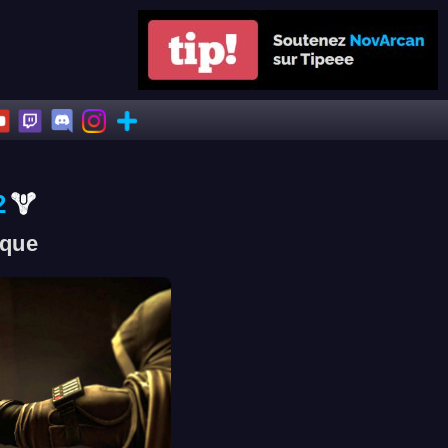
2
ique