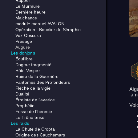
Rappel
Le Murmure
Dernière heure
Malchance
module.manuel.AVALON
Opération : Bouclier de Séraphin
Vox Obscura
Présage
Augure
Les donjons
Équilibre
Dogme fragmenté
Hôte Vesper
Ruine de la Guerrière
Fantômes des Profondeurs
Flèche de la vigie
Aig
Dualité
lam
Étreinte de l'avarice
Voic
Prophétie
Fosse de l'hérésie
Le Trône brisé
Les raids
La Chute de Cropta
Origine des Cauchemars