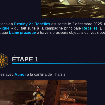
xtension
Destiny 2 : Rebelles
est sortie le 2 décembre 2025.
xique
» qui fait suite à la campagne principale
Rebelles
. El
tique
Lame praxique
à travers plusieurs objectifs qui vous po
ÉTAPE 1
lez avec
Aunor
à la cantina de Tharsis.