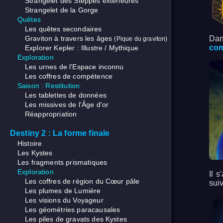
Strangelet des Steppes extérieures
Strangelet de la Gorge
Quêtes
Les quêtes secondaires
Graviton à travers les âges
Dan
(Pique du graviton)
com
Explorer Kepler : Illustre / Mythique
Exploration
Les urnes de l'Espace inconnu
Les coffres de compétence
Saison : Restitution
Les tablettes de données
Les missives de l'Âge d'or
Réappropriation
Destiny 2 : La forme finale
Histoire
Les Kystes
Les fragments prismatiques
Exploration
Il 
Les coffres de région du Cœur pâle
sui
Les plumes de Lumière
Les visions du Voyageur
Les géométries paracausales
Les piles de gravats des Kystes