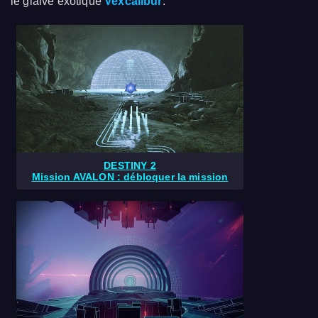
le glaive exotique
Vexcalibur
.
DESTINY 2
Mission AVALON : débloquer la mission