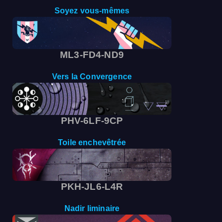
Soyez vous-mêmes
ML3-FD4-ND9
Vers la Convergence
PHV-6LF-9CP
Toile enchevêtrée
PKH-JL6-L4R
Nadir liminaire