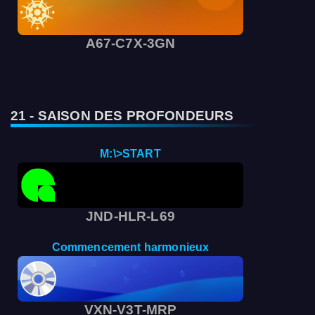
A67-C7X-3GN
21 - SAISON DES PROFONDEURS
M:\>START
JND-HLR-L69
Commencement harmonieux
VXN-V3T-MRP