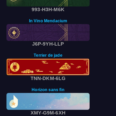
993-H3Н-М6K
In Vino Mendacium
J6P-9YH-LLP
Terrier de jade
TNN-DKM-6LG
Horizon sans fin
XMY-G9M-6XH