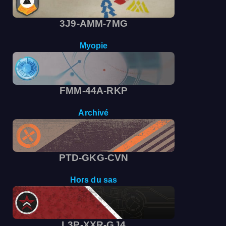
3J9-AMM-7MG
Myopie
FMM-44A-RKP
Archivé
PTD-GKG-CVN
Hors du sas
L3P-XXR-GJ4