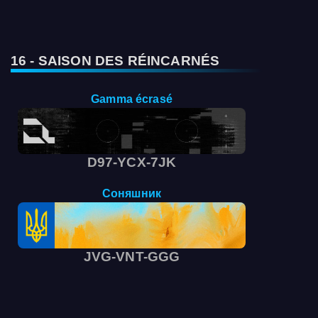
16 - SAISON DES RÉINCARNÉS
Gamma écrasé
D97-YCX-7JK
Соняшник
JVG-VNT-GGG