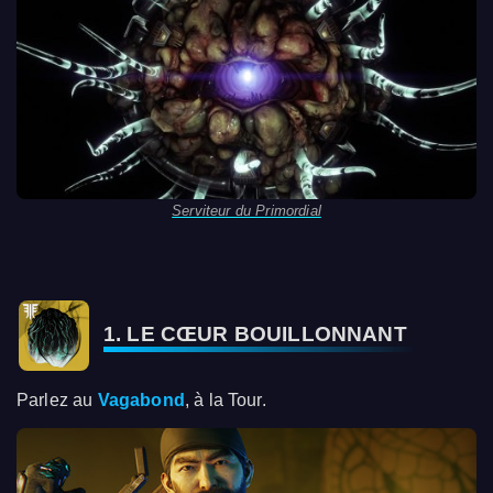
Serviteur du Primordial
1. LE CŒUR BOUILLONNANT
Parlez au
Vagabond
, à la Tour.