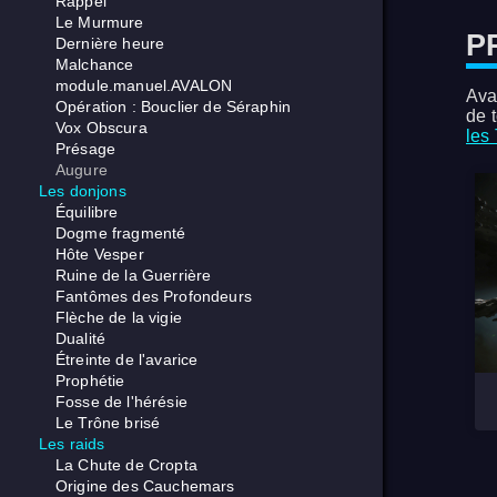
Rappel
Le Murmure
P
Dernière heure
Malchance
module.manuel.AVALON
Ava
Opération : Bouclier de Séraphin
de 
Vox Obscura
les
Présage
Augure
Les donjons
Équilibre
Dogme fragmenté
Hôte Vesper
Ruine de la Guerrière
Fantômes des Profondeurs
Flèche de la vigie
Dualité
Étreinte de l'avarice
Prophétie
Fosse de l'hérésie
Le Trône brisé
Les raids
La Chute de Cropta
Origine des Cauchemars