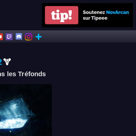
2
ns les Tréfonds