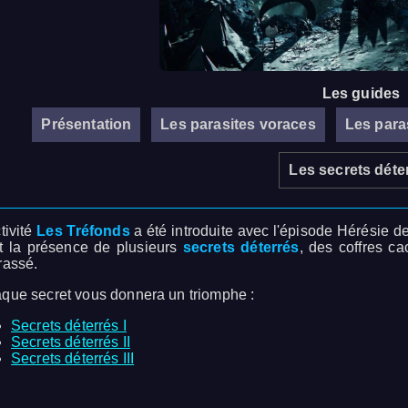
Les guides
Présentation
Les parasites voraces
Les paras
Les secrets déte
tivité
Les Tréfonds
a été introduite avec l'épisode Hérésie de
t la présence de plusieurs
secrets déterrés
, des coffres ca
rassé.
que secret vous donnera un triomphe :
Secrets déterrés I
Secrets déterrés II
Secrets déterrés III