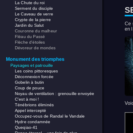
La Chute du roi
S
Serment du disciple
Le Caveau de verre
Crypte de la pierre
Ce 
Jardin du Salut
en l
Couronne du malheur
Fléau du Passé
Flèche d'étoiles
Dévoreur de mondes
Monument des triomphes
Paysages et patrouille
Les coins pittoresques
Déconnexion forcée
Gobelin à butin
Coup de pouce
Noyau de ventilation : grenouille envoyée
C'est à moi !
Voi
Ténébrions éliminés
Appel intercepté
Occupez-vous de Randal le Vandale
Hydre condamnée
Queqiao-41