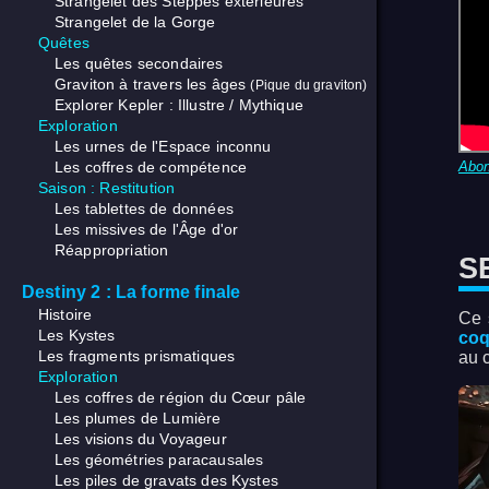
Strangelet des Steppes extérieures
Strangelet de la Gorge
Quêtes
Les quêtes secondaires
Graviton à travers les âges
(Pique du graviton)
Explorer Kepler : Illustre / Mythique
Exploration
Les urnes de l'Espace inconnu
Les coffres de compétence
Abo
Saison : Restitution
Les tablettes de données
Les missives de l'Âge d'or
Réappropriation
S
Destiny 2 : La forme finale
Histoire
Ce 
Les Kystes
co
Les fragments prismatiques
au c
Exploration
Les coffres de région du Cœur pâle
Les plumes de Lumière
Les visions du Voyageur
Les géométries paracausales
Les piles de gravats des Kystes