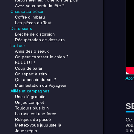
Repos éternel... une fois de plus
Avez-vous perdu la tête ?
Chasse au trésor
Coffre d'imbaru
Les pièces du Tout
Distorsions
Brèche de distorsion
Récupération de dossiers
La Tour
Amis des oiseaux
On peut caresser le chien ?
BUUUUT !
Coup de balai
On repart à zéro !
Abo
Qui a besoin du sol ?
Manifestation du Voyageur
Alliés et campagnes
Une clé gratuite
Un jeu complet
S
Toujours plus loin
La ruse est une force
Reliques du passé
Ce 
Mettez-vous juuuuste là
vou
ouvr
Jouer réglo